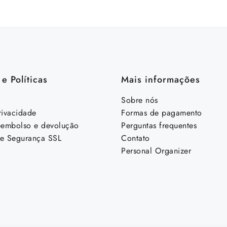
preço
preço
original
atual
era:
é:
R$ 240,00.
R$ 174,98.
e Políticas
Mais informações
Sobre nós
rivacidade
Formas de pagamento
reembolso e devolução
Perguntas frequentes
de Segurança SSL
Contato
Personal Organizer