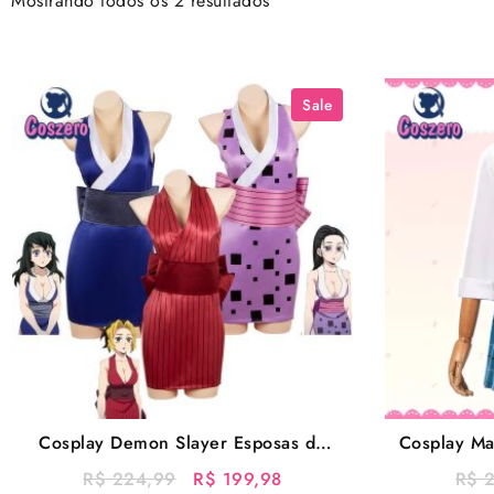
Mostrando todos os 2 resultados
Sale
Cosplay Demon Slayer Esposas do
Cosplay Ma
Uzui – Suma Hinatsuru Makio
O
O
R$
224,99
R$
199,98
R$
2