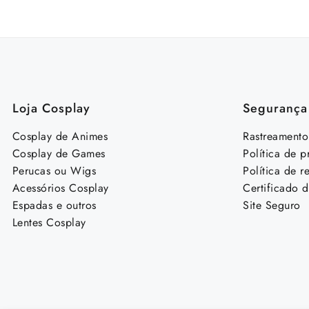
preço
preço
original
atual
era:
é:
R$ 224,99.
R$ 199,98.
Loja Cosplay
Segurança 
Cosplay de Animes
Rastreamento
Cosplay de Games
Política de p
Perucas ou Wigs
Política de 
Acessórios Cosplay
Certificado 
Espadas e outros
Site Seguro
Lentes Cosplay