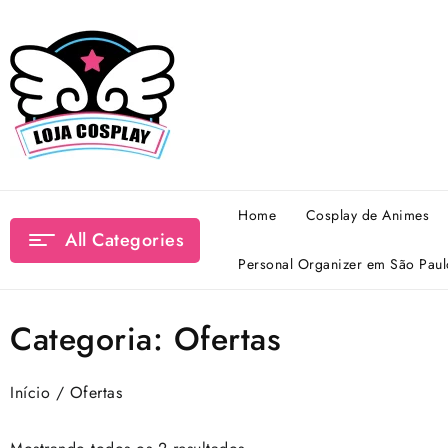
Skip
to
content
Home
Cosplay de Animes
All Categories
Personal Organizer em São Paul
Categoria:
Ofertas
Início
/ Ofertas