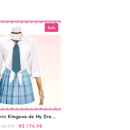
Sale
rin Kitagawa de My Dress-
up Darling
O
O
40,00
R$
174,98