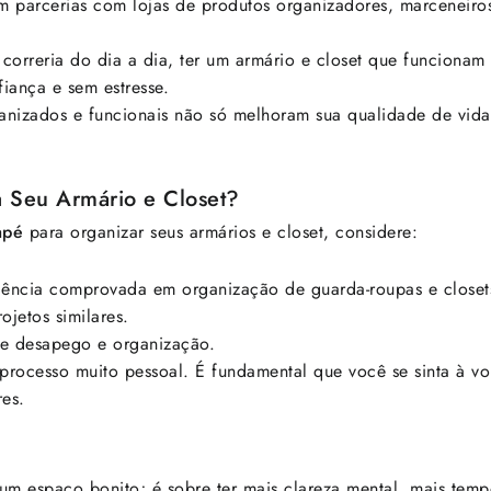
m parcerias com lojas de produtos organizadores, marceneiros 
orreria do dia a dia, ter um armário e closet que funcionam
iança e sem estresse.
nizados e funcionais não só melhoram sua qualidade de vid
a Seu Armário e Closet?
apé
para organizar seus armários e closet, considere:
riência comprovada em organização de guarda-roupas e closet
ojetos similares.
e desapego e organização.
rocesso muito pessoal. É fundamental que você se sinta à vo
es.
um espaço bonito; é sobre ter mais clareza mental, mais tempo