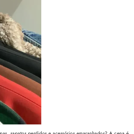
upas, sapatos perdidos e acessórios emaranhados? A cena é