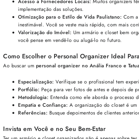
Acesso a Fornecedores Locais:
Muitos organizers tê
implementação das soluções.
Otimização para o Estilo de Vida Paulistano:
Com a c
inestimável. Você se veste mais rápido, com mais conf
Valorização do Imóvel:
Um armário e closet bem orga
você pense em vendê-lo ou alugá-lo no futuro.
Como Escolher o Personal Organizer Ideal Par
Ao buscar um
personal organizer no Anália Franco e Tatu
Especialização:
Verifique se o profissional tem expe
Portfólio:
Peça para ver fotos de antes e depois de pr
Metodologia:
Entenda como ele aborda o processo d
Empatia e Confiança:
A organização do closet é um p
Referências:
Busque depoimentos de clientes anterior
Invista em Você e no Seu Bem-Estar
Ter um armário e closet organizados não é apenas sobre ter 