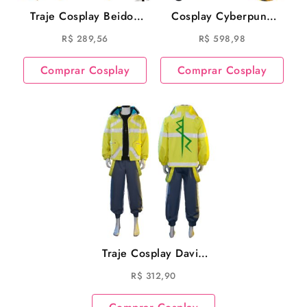
Traje Cosplay Beidou
Cosplay Cyberpunk
Game Genshin Impact
Edgerunners Cosplay
R$
289,56
R$
598,98
Lucy
Comprar Cosplay
Comprar Cosplay
Traje Cosplay David
Martinez Game
R$
312,90
Cyberpunk