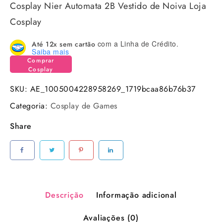
Cosplay Nier Automata 2B Vestido de Noiva Loja
original
atual
Cosplay
era:
é:
R$ 649,99.
R$ 598,98.
com a Linha de Crédito.
Até 12x sem cartão
Saiba mais
Comprar
Cosplay
SKU:
AE_1005004228958269_1719bcaa86b76b37
Categoria:
Cosplay de Games
Share
Descrição
Informação adicional
Avaliações (0)