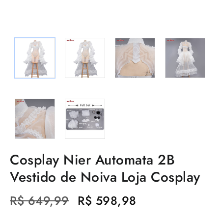
Cosplay Nier Automata 2B
Vestido de Noiva Loja Cosplay
O
O
R$
649,99
R$
598,98
preço
preço