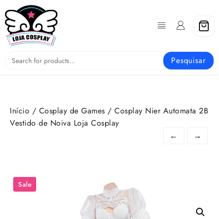
Skip
to
content
Pesquisar
Início
/
Cosplay de Games
/ Cosplay Nier Automata 2B
Vestido de Noiva Loja Cosplay
←
→
Sale