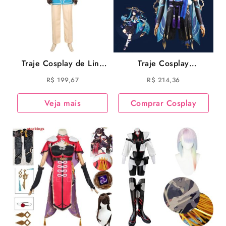
Traje Cosplay de Link
Traje Cosplay
Jogo The Legend Of
Scaramouche Game
R$
199,67
R$
214,36
Zelda
Genshin Impact
Veja mais
Comprar Cosplay