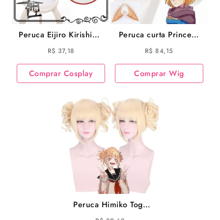
Peruca Eijiro Kirishima
Peruca curta Princesa
Cosplay My Hero
Zelda de Breath of the
R$
37,18
R$
84,15
Academia Cosplay
Wild
Comprar Cosplay
Comprar Wig
Peruca Himiko Toga
Cosplay My Hero