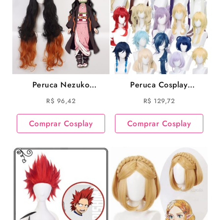
Peruca Nezuko
Peruca Cosplay
Kamado Cosplay
Genshin Impact Venti
R$
96,42
R$
129,72
Demon Slayer Cosplay
Keqing Barbara Fischl
Kaeya Lumine Aether
Comprar Cosplay
Comprar Cosplay
Amber Cosplay