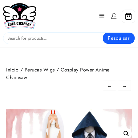
Skip
to
content
Pesquisar
Início
/
Perucas Wigs
/ Cosplay Power Anime
Chainsaw
←
→