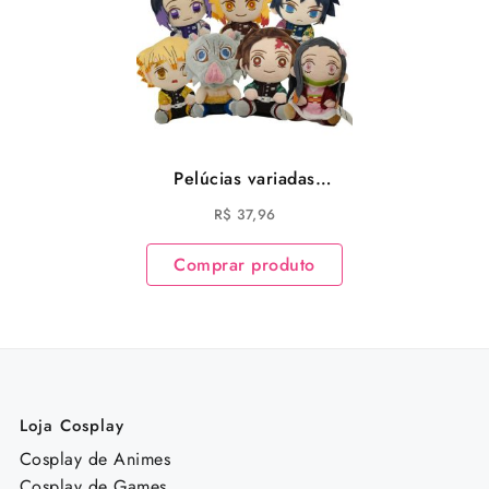
Pelúcias variadas
Anime Demon Slayer
R$
37,96
Tanjirō Kamado
Nezuko Kamado
Comprar produto
Zenitsu Agatsuma
Inosuke Hashibira e
outros
Loja Cosplay
Cosplay de Animes
Cosplay de Games