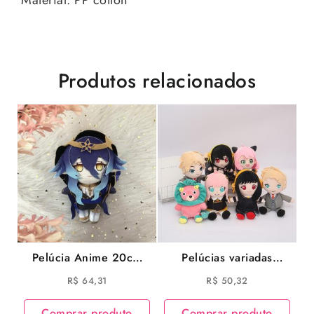
Produtos relacionados
Pelúcia Anime 20cm
Pelúcias variadas
Genshin Impact Layla
Anime Spy Family 25
R$
64,31
R$
50,32
Cosplay
cm Anya Forger Loid
Forger Yor Forger
Comprar produto
Comprar produto