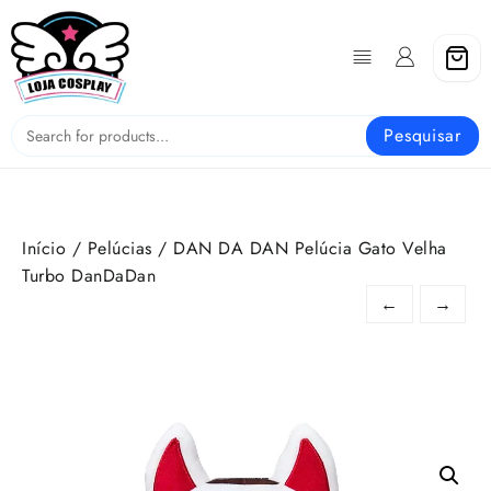
Skip
to
content
Pesquisar
Início
/
Pelúcias
/ DAN DA DAN Pelúcia Gato Velha
Turbo DanDaDan
←
→