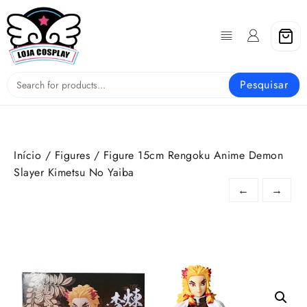
Skip
to
content
Pesquisar
Início
/
Figures
/ Figure 15cm Rengoku Anime Demon
Slayer Kimetsu No Yaiba
←
→