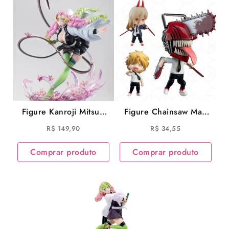
Figure Kanroji Mitsuri
Figure Chainsaw Man
22cm Anime Kimetsu
Denji e Power
R$
149,90
R$
34,55
No Yaiba Demon
miniatura 10cm
Slayer
Comprar produto
Comprar produto