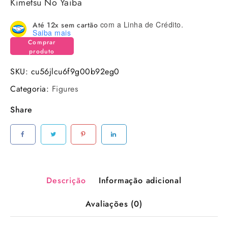
Kimetsu No Yaiba
com a Linha de Crédito.
Até 12x sem cartão
Saiba mais
Comprar
produto
SKU:
cu56jlcu6f9g00b92eg0
Categoria:
Figures
Share
Descrição
Informação adicional
Avaliações (0)