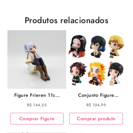
Produtos relacionados
Figure Frieren 11cm
Conjunto Figure
Elfa Frieren e a
Demon Slayer Tanjiro
R$
144,55
R$
104,99
Jornada para o Além
Kamado Bandai 6cm
Branpresto
Kimetsu no Yaiba
Comprar Figure
Comprar produto