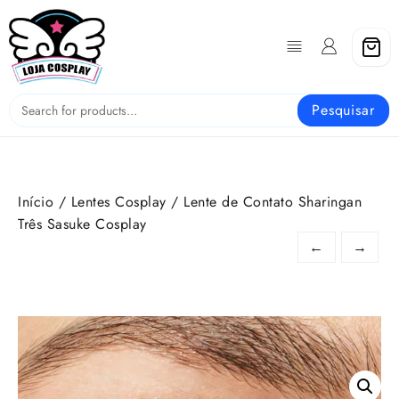
Skip
to
content
Pesquisar
Início
/
Lentes Cosplay
/ Lente de Contato Sharingan
Três Sasuke Cosplay
←
→