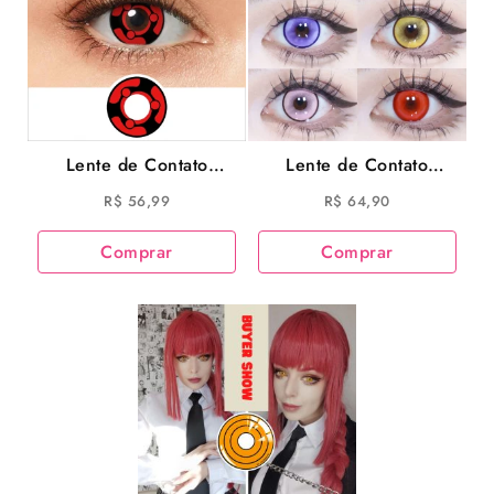
Lente de Contato
Lente de Contato
Sharingan Mangekyou
Colorida JeweLens
R$
56,99
R$
64,90
Madara Cosplay
14.5mm 6 meses |
JeweLens 14.5mm –
Cosplay e Estilo | Loja
Comprar
Comprar
SEM GRAU
Cosplay