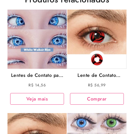
Lentes de Contato para
Lente de Contato
Cosplay Satoru Gojo
Sharingan Mangekyou
R$
14,56
R$
56,99
Anime Jujutsu Kaisen
Kakashi Cosplay
JeweLens 14.5mm –
Veja mais
Comprar
SEM GRAU