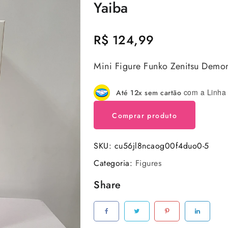
Yaiba
R$
124,99
Mini Figure Funko Zenitsu Demon
com a Linha 
Até 12x sem cartão
Comprar produto
SKU:
cu56jl8ncaog00f4duo0-5
Categoria:
Figures
Share