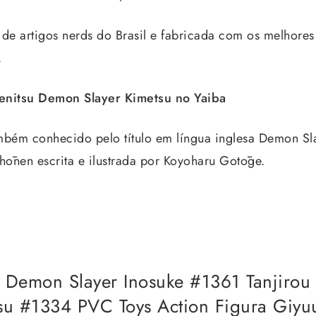
de artigos nerds do Brasil e fabricada com os melhores 
.
enitsu Demon Slayer Kimetsu no Yaiba
mbém conhecido pelo título em língua inglesa Demon Sl
ōnen escrita e ilustrada por Koyoharu Gotōge.
 Demon Slayer Inosuke #1361 Tanjiro
su #1334 PVC Toys Action Figura Giyu