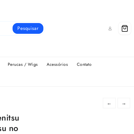
Pesquisar
Perucas / Wigs
Acessórios
Contato
←
→
nitsu
su no