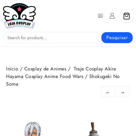
Skip
to
content
Pesquisar
Início
/
Cosplay de Animes
/ Traje Cosplay Akira
Hayama​​​​​​​ Cosplay Anime Food Wars / Shokugeki No
Soma
←
→