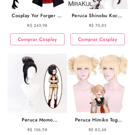
Cosplay Yor Forger de
Peruca Shinobu Kocho
Spy Family
Cosplay Demon Slayer
R$
249,98
R$
70,83
Cosplay
Comprar Cosplay
Comprar Cosplay
Peruca Momo
Peruca Himiko Toga
Yaoyorozu Cosplay My
Cosplay My Hero
R$
106,98
R$
82,68
Hero Academia
Academia Cosplay