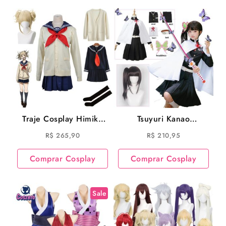
Traje Cosplay Himiko
Tsuyuri Kanao
Toga Cosplay Anime
Uniforme Cosplay
R$
265,90
R$
210,95
My Hero Academia
Demon Slayer Anime
Cosplay
Comprar Cosplay
Comprar Cosplay
Sale