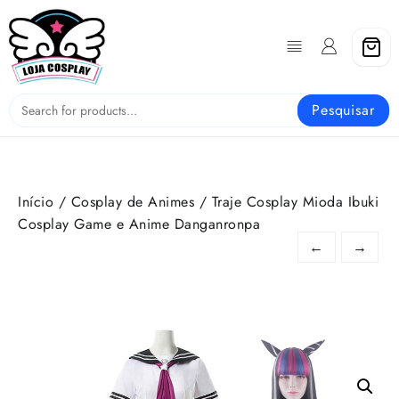
Skip
to
content
Pesquisar
Início
/
Cosplay de Animes
/ Traje Cosplay Mioda Ibuki
Cosplay Game e Anime Danganronpa
←
→