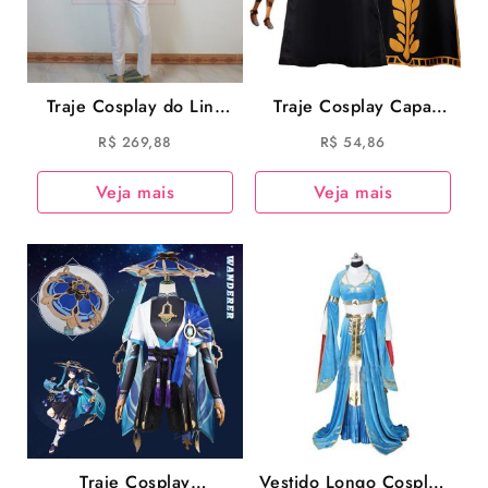
Traje Cosplay do Link
Traje Cosplay Capa
– Personagem The
Game The Legend Of
R$
269,88
R$
54,86
Legend Of Zelda
Zelda
Veja mais
Veja mais
Traje Cosplay
Vestido Longo Cosplay