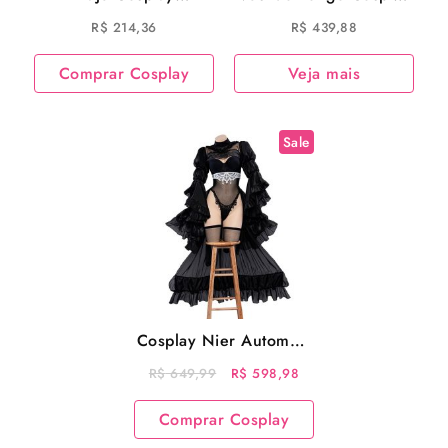
Scaramouche Game
de Princesa Zelda (The
R$
214,36
R$
439,88
Genshin Impact
Legend Of Zelda)
Game Breath Of The
Comprar Cosplay
Veja mais
Wild
Sale
Cosplay Nier Automata
2B Vestido Preto Loja
O
O
R$
649,99
R$
598,98
Cosplay
preço
preço
Comprar Cosplay
original
atual
era:
é: