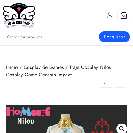
Skip
to
content
Pesquisar
Início
/
Cosplay de Games
/ Traje Cosplay Nilou
Cosplay Game Genshin Impact
←
→