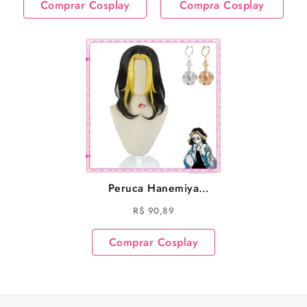
Comprar Cosplay
Compra Cosplay
original
atual
era:
é:
R$ 224,99.
R$ 199,
Peruca Hanemiya
Kazutora Cosplay
R$
90,89
Anime Tokyo
Revengers
Comprar Cosplay