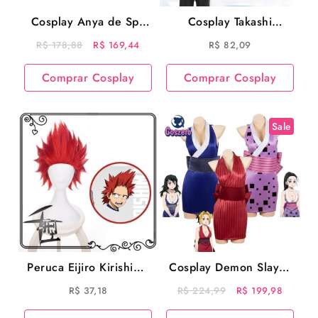
Cosplay Anya de Spy
Cosplay Takashi
Family
Mitsuya Anime Cosplay
O
O
R$
178,88
R$
169,44
R$
82,09
Tokyo Revengers
preço
preço
Comprar Cosplay
Comprar Cosplay
original
atual
era:
é:
R$ 178,88.
R$ 169,44.
Sale
Peruca Eijiro Kirishima
Cosplay Demon Slayer
Cosplay My Hero
Esposas do Uzui –
O
O
R$
37,18
R$
224,99
R$
199,98
Academia Cosplay
Suma Hinatsuru Makio
preço
preço