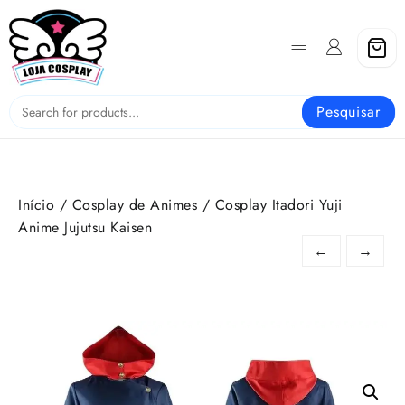
Skip
to
content
Pesquisar
Início
/
Cosplay de Animes
/ Cosplay Itadori Yuji
Anime Jujutsu Kaisen
←
→