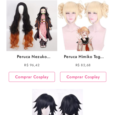
Peruca Nezuko
Peruca Himiko Toga
Kamado Cosplay
Cosplay My Hero
R$
96,42
R$
82,68
Demon Slayer Cosplay
Academia Cosplay
Comprar Cosplay
Comprar Cosplay