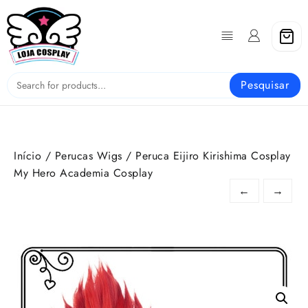
Skip
to
content
Pesquisar
Início
/
Perucas Wigs
/ Peruca Eijiro Kirishima Cosplay
My Hero Academia Cosplay
←
→