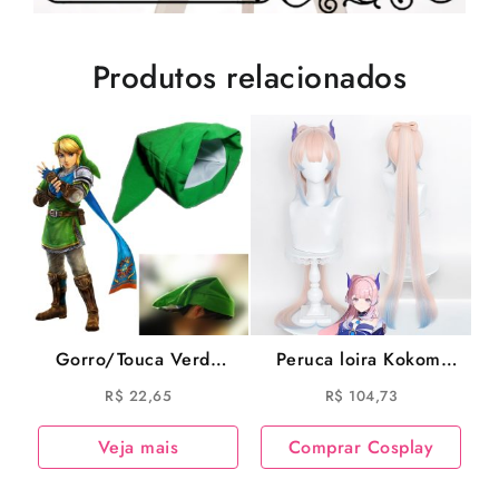
Produtos relacionados
Gorro/Touca Verde
Peruca loira Kokomi
Cosplay do Link Game
Cosplay Game
R$
22,65
R$
104,73
The Legend Of Zelda
Genshin Impact
Cosplay
Veja mais
Comprar Cosplay