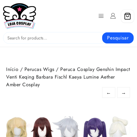
Skip
to
content
Pesquisar
Início
/
Perucas Wigs
/ Peruca Cosplay Genshin Impact
Venti Keqing Barbara Fischl Kaeya Lumine Aether
Amber Cosplay
←
→