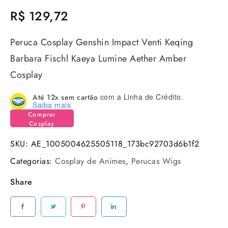
R$
129,72
Peruca Cosplay Genshin Impact Venti Keqing
Barbara Fischl Kaeya Lumine Aether Amber
Cosplay
com a Linha de Crédito.
Até 12x sem cartão
Saiba mais
Comprar
Cosplay
SKU:
AE_1005004625505118_173bc92703d6b1f2
Categorias:
Cosplay de Animes
,
Perucas Wigs
Share