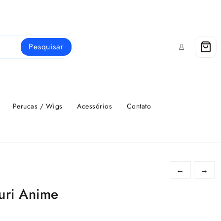
Pesquisar
Perucas / Wigs
Acessórios
Contato
←
→
suri Anime