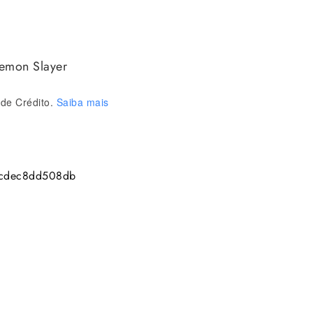
Demon Slayer
de Crédito.
Saiba mais
cdec8dd508db