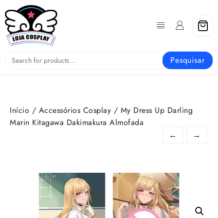
Skip
to
content
Pesquisar
Início
/
Accessórios Cosplay
/ My Dress Up Darling
Marin Kitagawa Dakimakura Almofada
←
→