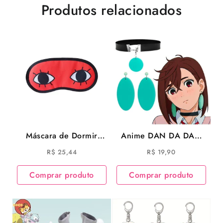
Produtos relacionados
Máscara de Dormir
Anime DAN DA DAN
Ayase Seiko Dan Da
Brinco Momo Ayase
R$
25,44
R$
19,90
Dan DanDaDan Vovó
Cosplay
Ayase
Comprar produto
Comprar produto