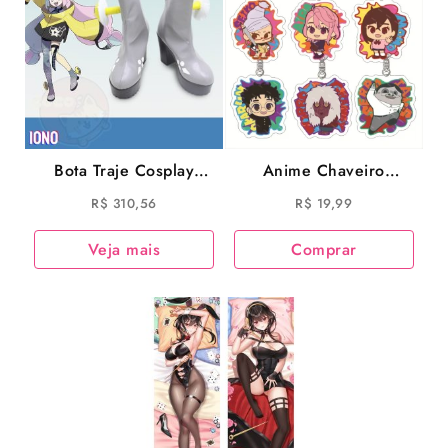
Bota Traje Cosplay
Anime Chaveiro
Pokemon Iono Anime
Dandadan Ayase Momo
R$
310,56
R$
19,99
Game Pokemon
Takakura Ken Action
Acrilico Netflix
Veja mais
Comprar