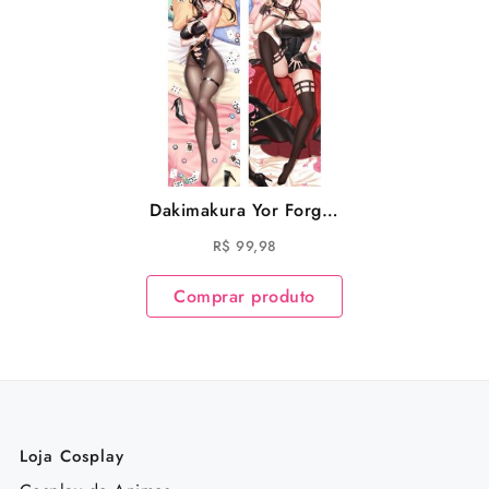
Dakimakura Yor Forger
Spy x Family Almofada
R$
99,98
Comprar produto
Loja Cosplay