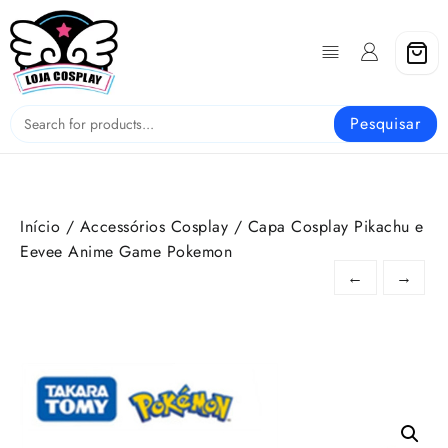
Skip
to
content
Pesquisar
Início
/
Accessórios Cosplay
/ Capa Cosplay Pikachu e
Eevee Anime Game Pokemon
←
→