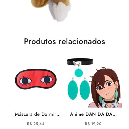
Produtos relacionados
Máscara de Dormir
Anime DAN DA DAN
Ayase Seiko Dan Da
Brinco Momo Ayase
R$
25,44
R$
19,90
Dan DanDaDan Vovó
Cosplay