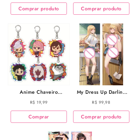
Ayase
Comprar produto
Comprar produto
Anime Chaveiro
My Dress Up Darling
Dandadan Ayase Momo
Marin Kitagawa
R$
19,99
R$
99,98
Takakura Ken Action
Dakimakura Almofada
Acrilico Netflix
Comprar
Comprar produto