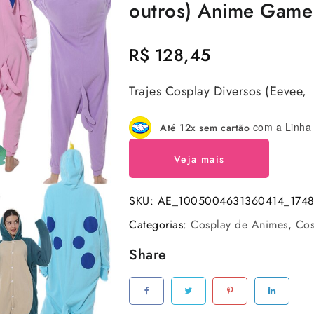
outros) Anime Gam
R$
128,45
Trajes Cosplay Diversos (Eevee
com a Linha 
Até 12x sem cartão
Veja mais
SKU:
AE_1005004631360414_1748
Categorias:
Cosplay de Animes
,
Cos
Share