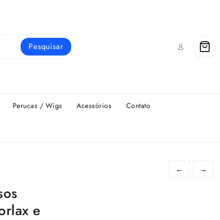
Pesquisar
Perucas / Wigs
Acessórios
Contato
←
→
sos
orlax e