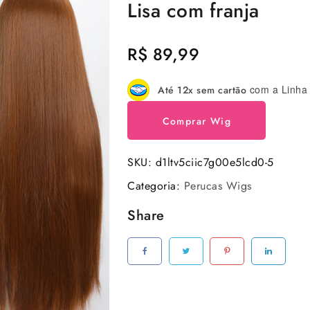
Lisa com franja
R$
89,99
com a Linha 
Até 12x sem cartão
Comprar Wig
SKU:
d1ltv5ciic7g00e5lcd0-5
Categoria:
Perucas Wigs
Share