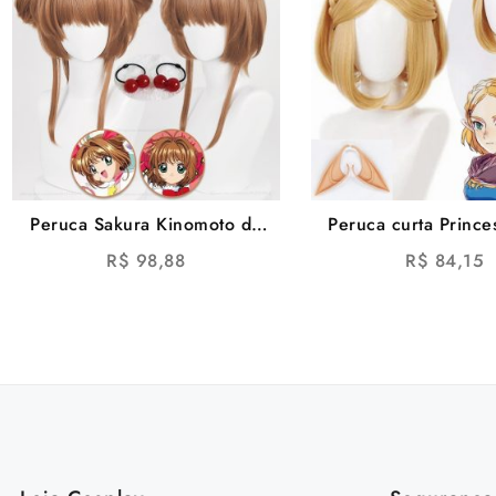
Peruca Sakura Kinomoto de
Peruca curta Prince
Sakura Card Captors Wig
de Breath of the
R$
98,88
R$
84,15
Sakura