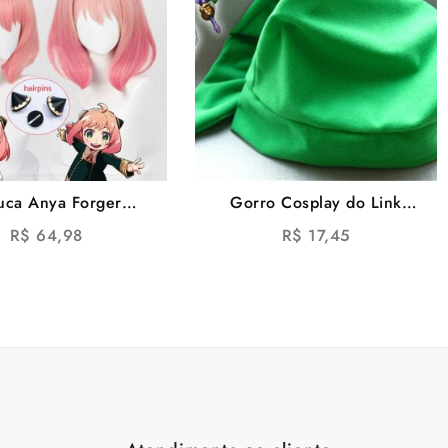
uca Anya Forger
Gorro Cosplay do Link
AMILY Wig Cosplay
Game The Legend Of Zelda
R$
64,98
R$
17,45
Anya Forger