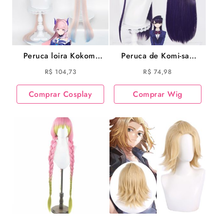
Peruca loira Kokomi
Peruca de Komi-san
Cosplay Game
Cosplay do anime
R$
104,73
R$
74,98
Genshin Impact
Komi Can’t
Cosplay
Communicate Wig
Comprar Cosplay
Comprar Wig
Komi-san