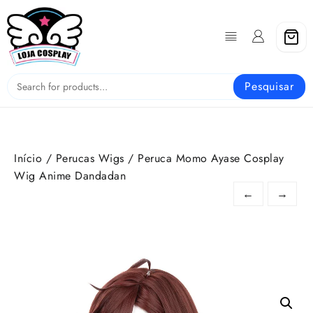
Skip
to
content
Pesquisar
Início
/
Perucas Wigs
/ Peruca Momo Ayase Cosplay
Wig Anime Dandadan
←
→