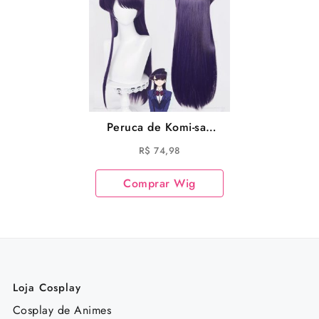
Peruca de Komi-san
Cosplay do anime
R$
74,98
Komi Can’t
Communicate Wig
Comprar Wig
Komi-san
Loja Cosplay
Cosplay de Animes