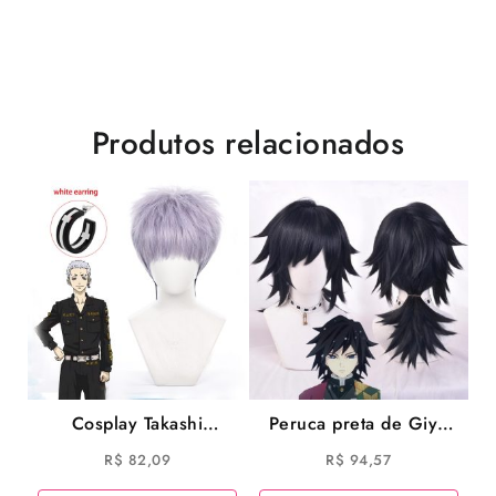
Produtos relacionados
Cosplay Takashi
Peruca preta de Giyu
Mitsuya Anime Cosplay
Tomioka Cosplay
R$
82,09
R$
94,57
Tokyo Revengers
Demon Slayer Cosplay