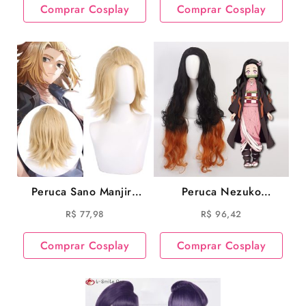
Comprar Cosplay
Comprar Cosplay
Peruca Sano Manjiro
Peruca Nezuko
Anime Tokyo
Kamado Cosplay
R$
77,98
R$
96,42
Revengers Sano
Demon Slayer Cosplay
Manjiro Cosplay
Comprar Cosplay
Comprar Cosplay