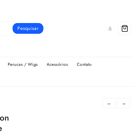
Pesquisar
Perucas / Wigs
Acessórios
Contato
←
→
mon
e