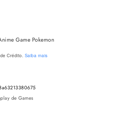
n Anime Game Pokemon
de Crédito.
Saiba mais
8a63213380675
play de Games